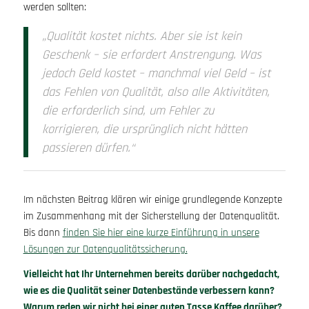
werden sollten:
„Qualität kostet nichts. Aber sie ist kein
Geschenk – sie erfordert Anstrengung. Was
jedoch Geld kostet – manchmal viel Geld – ist
das Fehlen von Qualität, also alle Aktivitäten,
die erforderlich sind, um Fehler zu
korrigieren, die ursprünglich nicht hätten
passieren dürfen.“
Im nächsten Beitrag klären wir einige grundlegende Konzepte
im Zusammenhang mit der Sicherstellung der Datenqualität.
Bis dann
finden Sie hier eine kurze Einführung in unsere
Lösungen zur Datenqualitätssicherung.
Vielleicht hat Ihr Unternehmen bereits darüber nachgedacht,
wie es die Qualität seiner Datenbestände verbessern kann?
Warum reden wir nicht bei einer guten Tasse Kaffee darüber?