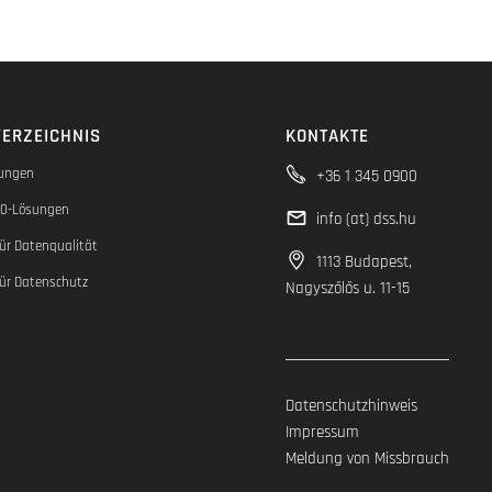
VERZEICHNIS
KONTAKTE
tungen
+36 1 345 0900
4.0-Lösungen
info (at) dss.hu
ür Datenqualität
1113 Budapest,
ür Datenschutz
Nagyszőlős u. 11-15
Datenschutzhinweis
Impressum
Meldung von Missbrauch