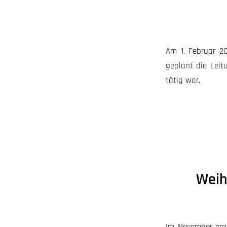
Am 1. Februar 2
geplant die Leit
tätig war.
Weih
Im November org