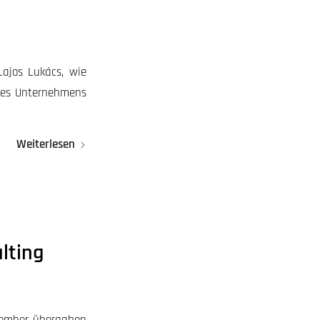
ajos Lukács, wie
 des Unternehmens
Weiterlesen
lting
vember übergaben