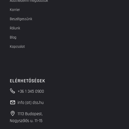
Adatvédelmi megoldások
Karrier
Beszélgessünk
Rólunk
Blog
Kapcsolat
ELÉRHETŐSÉGEK
+36 1 345 0900
info (at) dss.hu
1113 Budapest,
Nagyszőlős u. 11-15