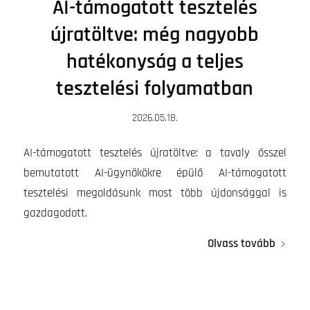
AI-támogatott tesztelés
újratöltve: még nagyobb
hatékonyság a teljes
tesztelési folyamatban
2026.05.18.
AI-támogatott tesztelés újratöltve: a tavaly ősszel
bemutatott AI-ügynökökre épülő AI-támogatott
tesztelési megoldásunk most több újdonsággal is
gazdagodott.
Olvass tovább