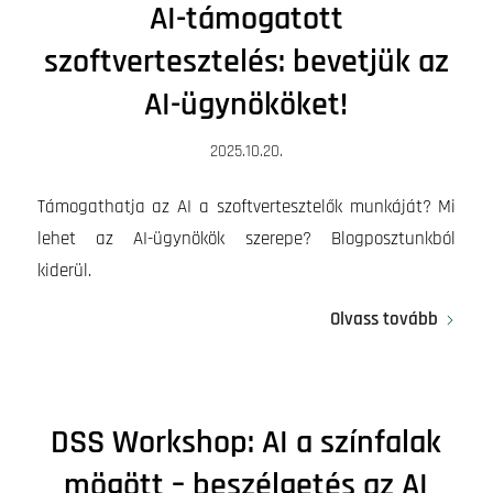
AI-támogatott
szoftvertesztelés: bevetjük az
AI-ügynököket!
2025.10.20.
Támogathatja az AI a szoftvertesztelők munkáját? Mi
lehet az AI-ügynökök szerepe? Blogposztunkból
kiderül.
Olvass tovább
DSS Workshop: AI a színfalak
mögött – beszélgetés az AI