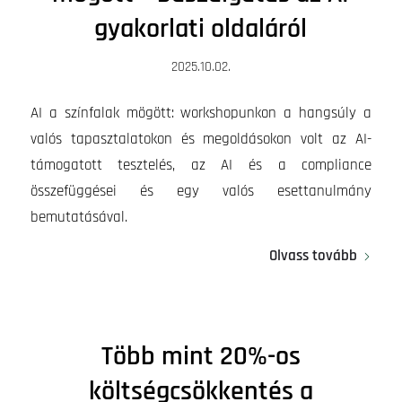
gyakorlati oldaláról
2025.10.02.
AI a színfalak mögött: workshopunkon a hangsúly a
valós tapasztalatokon és megoldásokon volt az AI-
támogatott tesztelés, az AI és a compliance
összefüggései és egy valós esettanulmány
bemutatásával.
Olvass tovább
Több mint 20%-os
költségcsökkentés a