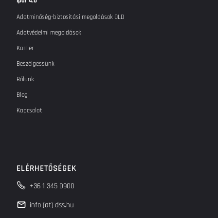
Ipar 4.0
Adatminőség-biztosítási megoldások OLD
Adatvédelmi megoldások
Karrier
Beszélgessünk
Rólunk
Blog
Kapcsolat
ELÉRHETŐSÉGEK
+36 1 345 0900
info (at) dss.hu