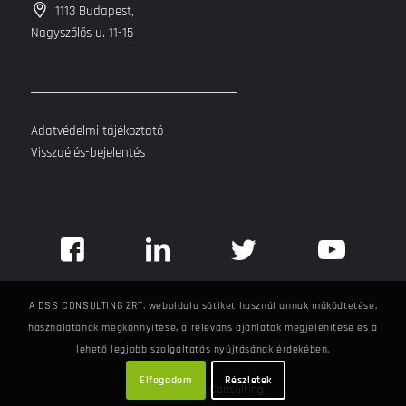
1113 Budapest,
Nagyszőlős u. 11-15
Adatvédelmi tájékoztató
Visszaélés-bejelentés
A DSS CONSULTING ZRT. weboldala sütiket használ annak működtetése,
használatának megkönnyítése, a releváns ajánlatok megjelenítése és a
lehető legjobb szolgáltatás nyújtásának érdekében.
Elfogadom
Részletek
©
2026
DSS Consulting