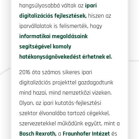
hangsúlyosabbá váltak az
ipari
digitalizációs fejlesztések,
hiszen az
iparvállalatok is felismerték, hogy
informatikai megoldásaink
segítségével komoly
hatékonyságnövekedést érhetnek el.
2016 óta számos sikeres ipari
digitalizációs projekttel gazdagodtunk
mind hazai, mind nemzetközi vizeken.
Olyan, az ipari kutatás-fejlesztési
szektor élvonalába tartozó cégekkel,
szervezetekkel működünk együtt, mint a
Bosch Rexroth
,
a
Fraunhofer Intézet
és