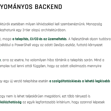
GYOMÁNYOS BACKEND
hitektúrák esetében milyen kihívásokkal kell szembenéznünk. Manapság
kozhatunk egy 3-tier alapú architektúrában.
at, maga
a telepítés, CI/CD és az üzemeltetés
. A fejlesztőnek olyan tudásra
et például a PowerShell vagy az adott DevOps eszköz, futtató környezet
y
, arra az esetre, ha valamilyen hiba történik a telepítés során. Mind a
komplex tud lenni attól függően, hogy az adott alkalmazás mennyire
y egy új verzió telepítése esetén
a szolgáltatáskiesés a lehető legkisebb
vagy nem is lehet teljeskörűen megoldani, ezt több tényező is
skálázhatóság
az egyik legfontosabb kritérium, hogy azonnal képesek