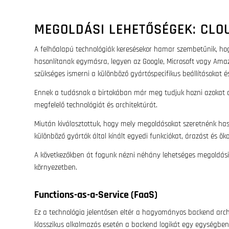
MEGOLDÁSI LEHETŐSÉGEK: CLO
A felhőalapú technológiák keresésekor hamar szembetűnik, h
hasonlítanak egymásra, legyen az Google, Microsoft vagy Ama
szükséges ismerni a különböző gyártóspecifikus beállításokat és
Ennek a tudásnak a birtokában már meg tudjuk hozni azokat a 
megfelelő technológiát és architektúrát.
Miután kiválasztottuk, hogy mely megoldásokat szeretnénk haszn
különböző gyártók által kínált egyedi funkciókat, árazást és ök
A következőkben át fogunk nézni néhány lehetséges megoldási l
környezetben.
Functions-as-a-Service (FaaS)
Ez a technológia jelentősen eltér a hagyományos backend archi
klasszikus alkalmazás esetén a backend logikát egy egységben 