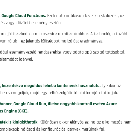
 Google Cloud Functions.
Ezek automatikusan kezelik a skálázást, az
és vagy időzített esemény esetén.
ami jól illeszkedik a microservice architektúrákhoz. A technológia további
van rájuk – ez jelentős költségoptimalizálást eredményez.
ldául eseménykezelő rendszerekkel vagy adatalapú szolgáltatásokkal.
léletmódot igényel.
i, kézenfekvő megoldás lehet a konténerek használata.
Ilyenkor az
be csomagoljuk, majd egy felhőszolgáltató platformján futtatjuk.
nner, Google Cloud Run, illetve nagyobb kontroll esetén Azure
s Engine (GKE).
tek is kialakíthatók
. Különösen akkor előnyös ez, ha az alkalmazás nem
omplexebb hálózati és konfigurációs igények merülnek fel.