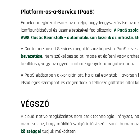
Platform-as-a-Service (PaaS)
Ennek a megközelítésnek az a célja, hogy leegyszerűsítse az al
konfigurálásával és üzemeltetésével foglalkoznia.
A PaaS szolg
AWS Elastic Beanstalk – automatikusan kezelik az infrastruktú
A Container-based Services megoldáshoz képest a PaaS kevese
bevezetése
. Nem szükséges saját image-et építeni vagy orches
beállítása, vagy az egyedi runtime igények támogatásában.
A PaaS elsősorban akkor ajánlott, ha a cél egy stabil, gyorsa
elsődleges szempont és elegendőek a felhószolgáltatás által kín
VÉGSZÓ
A cloud-native megközelítés nem csak technológiai irányzat,
nem csak az, hogy működő szolgáltatást szállítsunk, hanem az 
költséggel
tudjuk működtetni.