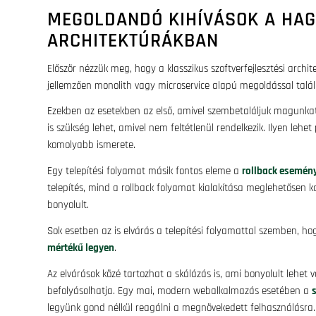
MEGOLDANDÓ KIHÍVÁSOK A HA
ARCHITEKTÚRÁKBAN
Először nézzük meg, hogy a klasszikus szoftverfejlesztési arc
jellemzően monolith vagy microservice alapú megoldással talál
Ezekben az esetekben az első, amivel szembetaláljuk magunk
is szükség lehet, amivel nem feltétlenül rendelkezik. Ilyen leh
komolyabb ismerete.
Egy telepítési folyamat másik fontos eleme a
rollback esemén
telepítés, mind a rollback folyamat kialakítása meglehetősen 
bonyolult.
Sok esetben az is elvárás a telepítési folyamattal szemben, hog
mértékű legyen
.
Az elvárások közé tartozhat a skálázás is, ami bonyolult lehet 
befolyásolhatja. Egy mai, modern webalkalmazás esetében a
legyünk gond nélkül reagálni a megnövekedett felhasználásra.