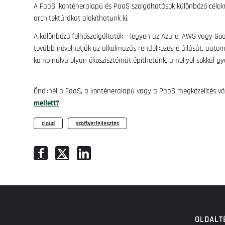
A FaaS, konténeralapú és PaaS szolgáltatások különböző célok
architektúrákat alakíthatunk ki.
A különböző felhőszolgáltatók – legyen az Azure, AWS vagy Go
tovább növelhetjük az alkalmazás rendelkezésre állását, auto
kombinálva olyan ökoszisztémát építhetünk, amellyel sokkal gyo
Önöknél a FaaS, a konténeralapú vagy a PaaS megközelítés vá
mellett?
cloud
,
szoftverfejlesztés
OLDALT