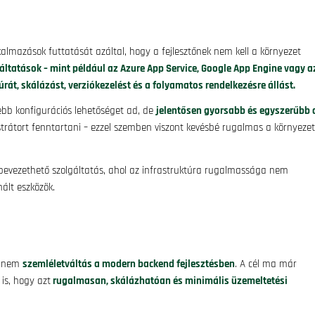
kalmazások futtatását azáltal, hogy a fejlesztőnek nem kell a környezet
áltatások – mint például az Azure App Service, Google App Engine vagy a
rát, skálázást, verziókezelést és a folyamatos rendelkezésre állást.
bb konfigurációs lehetőséget ad, de
jelentősen gyorsabb és egyszerűbb 
trátort fenntartani – ezzel szemben viszont kevésbé rugalmas a környezet
n bevezethető szolgáltatás, ahol az infrastruktúra rugalmassága nem
ált eszközök.
 hanem
szemléletváltás a modern backend fejlesztésben
. A cél ma már
is, hogy azt
rugalmasan, skálázhatóan és minimális üzemeltetési