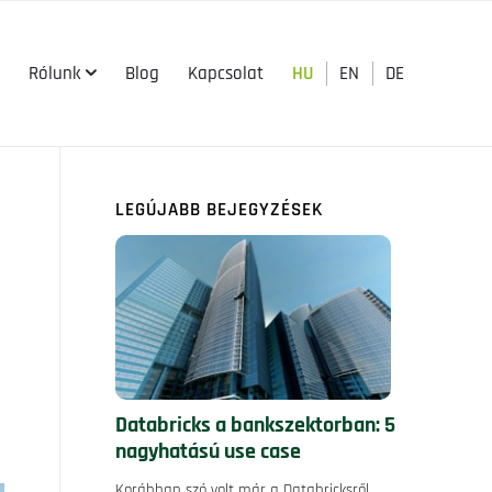
Rólunk
Blog
Kapcsolat
HU
EN
DE

LEGÚJABB BEJEGYZÉSEK
Databricks a bankszektorban: 5
nagyhatású use case
Korábban szó volt már a Databricksről