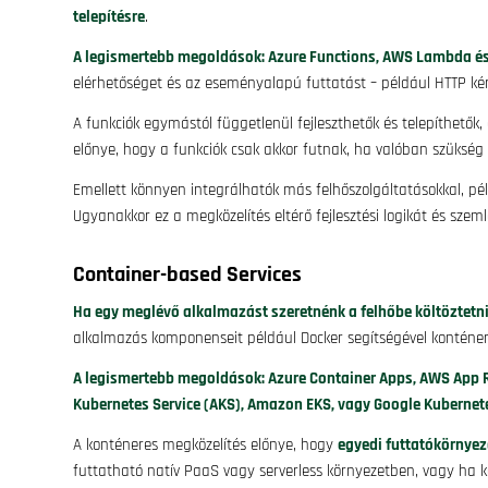
telepítésre
.
A legismertebb megoldások: Azure Functions, AWS Lambda és
elérhetőséget és az eseményalapú futtatást – például HTTP kér
A funkciók egymástól függetlenül fejleszthetők és telepíthetők, 
előnye, hogy a funkciók csak akkor futnak, ha valóban szükség 
Emellett könnyen integrálhatók más felhőszolgáltatásokkal, pé
Ugyanakkor ez a megközelítés eltérő fejlesztési logikát és szem
Container-based Services
Ha egy meglévő alkalmazást szeretnénk a felhőbe költöztetn
alkalmazás komponenseit például Docker segítségével konténer
A legismertebb megoldások: Azure Container Apps, AWS App Ru
Kubernetes Service (AKS), Amazon EKS, vagy Google Kubernete
A konténeres megközelítés előnye, hogy
egyedi futtatókörnyeze
futtatható natív PaaS vagy serverless környezetben, vagy ha k