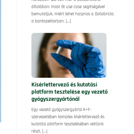
általában: most öt use case segítségével
bemutatjuk, miért lehet hasznos a Databricks
a bankszektorban.
[…]
Kísérlettervező és kutatási
platform tesztelése egy vezető
gyógyszergyártónál
Egy vezető gyógyszergyártó K+F-
szervezetében komplex kísérlettervező és
kutatási platform tesztelésében vettünk
részt,
[…]