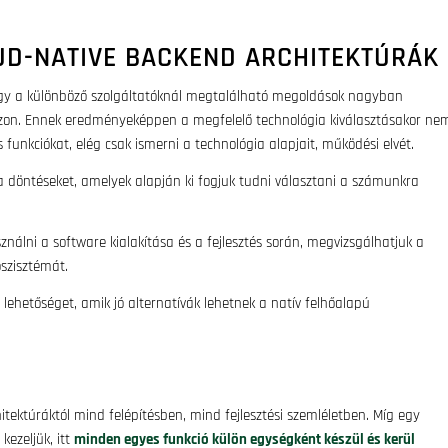
UD-NATIVE BACKEND ARCHITEKTÚRÁK
ogy a különböző szolgáltatóknál megtalálható megoldások nagyban
zon. Ennek eredményeképpen a megfelelő technológia kiválasztásakor ne
 funkciókat, elég csak ismerni a technológia alapjait, működési elvét.
döntéseket, amelyek alapján ki fogjuk tudni választani a számunkra
álni a software kialakítása és a fejlesztés során, megvizsgálhatjuk a
oszisztémát.
ehetőséget, amik jó alternatívák lehetnek a natív felhőalapú
tektúráktól mind felépítésben, mind fejlesztési szemléletben. Míg egy
kezeljük, itt
minden egyes funkció külön egységként készül és kerül