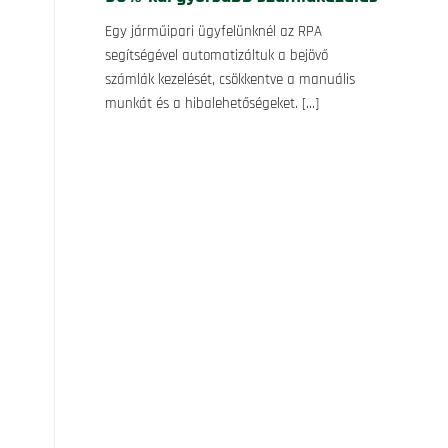
Egy járműipari ügyfelünknél az RPA
segítségével automatizáltuk a bejövő
számlák kezelését, csökkentve a manuális
munkát és a hibalehetőségeket.
[…]