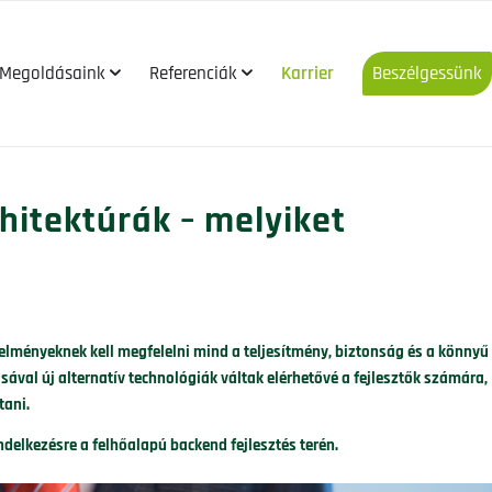
Megoldásaink
Referenciák
Karrier
Beszélgessünk


hitektúrák – melyiket
ményeknek kell megfelelni mind a teljesítmény, biztonság és a könnyű
val új alternatív technológiák váltak elérhetővé a fejlesztők számára,
tani.
ndelkezésre a felhőalapú backend fejlesztés terén.