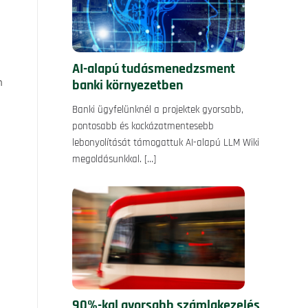
AI-alapú tudásmenedzsment
banki környezetben
m
Banki ügyfelünknél a projektek gyorsabb,
pontosabb és kockázatmentesebb
lebonyolítását támogattuk AI-alapú LLM Wiki
megoldásunkkal.
[…]
90%-kal gyorsabb számlakezelés