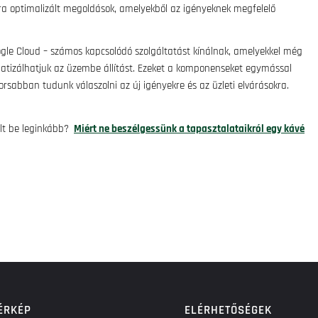
ra optimalizált megoldások, amelyekből az igényeknek megfelelő
ogle Cloud – számos kapcsolódó szolgáltatást kínálnak, amelyekkel még
matizálhatjuk az üzembe állítást. Ezeket a komponenseket egymással
rsabban tudunk válaszolni az új igényekre és az üzleti elvárásokra.
lt be leginkább?
Miért ne beszélgessünk a tapasztalataikról egy kávé
ÉRKÉP
ELÉRHETŐSÉGEK