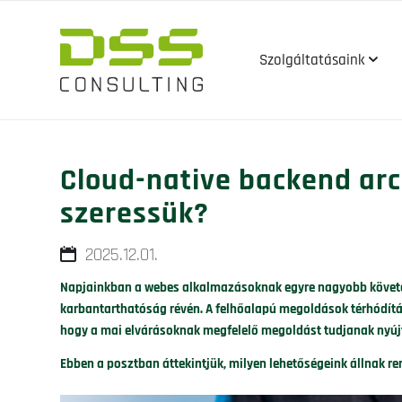
Szolgáltatásaink

Cloud-native backend arc
szeressük?
2025.12.01.
Napjainkban a webes alkalmazásoknak egyre nagyobb követel
karbantarthatóság révén. A felhőalapú megoldások térhódításá
hogy a mai elvárásoknak megfelelő megoldást tudjanak nyúj
Ebben a posztban áttekintjük, milyen lehetőségeink állnak re