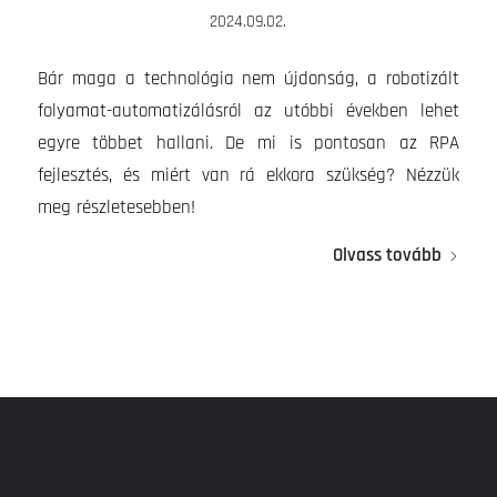
2024.09.02.
Bár maga a technológia nem újdonság, a robotizált
folyamat-automatizálásról az utóbbi években lehet
egyre többet hallani. De mi is pontosan az RPA
fejlesztés, és miért van rá ekkora szükség? Nézzük
meg részletesebben!
Olvass tovább