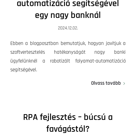
automatizáció segítségével
egy nagy banknál
2024.12.02.
Ebben a blogposztban bemutatjuk, hogyan javítjuk a
szoftvertesztelés hatékonyságát nagy banki
ügyfelünknél a robotizált folyamat-automatizáció
segítségével.
Olvass tovább
RPA fejlesztés – búcsú a
favágástól?