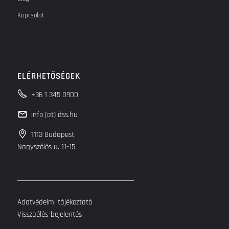
Kapcsolat
ELÉRHETŐSÉGEK
+36 1 345 0900
info (at) dss.hu
1113 Budapest,
Nagyszőlős u. 11-15
Adatvédelmi tájékoztató
Visszaélés-bejelentés