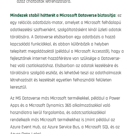
azaz chatbotok létrehozására.
Mindezek stabil hátterét a Microsoft Dataverse biztosítja
: ez
egy relációs adatbázis-motor, amelyet a Microsoft felhőalapú
adatkezelési szoftverként, szolgáltatásként kínál üzleti adatok
tárolására. A Dataverse elsősorban egy adatbázis a hozzá
kapcsolódó funkciókkal, és abban különbözik a helyben
telepített megoldásoktól (például a Microsoft Accesstől), hogy a
fejlesztőnek internet-hozzáférésre van szüksége a Dataverse-
hez való csatlakozáshoz. Elsősorban az adatok kezelésére és
tárolására szolgáló eszköz, és lehetővé teszi az adathalmazok
létrehozását és kezelését egyetlen felhasználói felületen
keresztül.
Az MS Dataverse más Microsoft termékekkel, például a Power
Apps és a Microsoft Dynamics 365 alkalmazásokkal való
használatra kerül forgalomba, és adatcsatlakozókkal
rendelkezik más Microsoft termékekhez is (mint például az
Azure Event Hub, az Azure Service Bus, a Microsoft SQL és az