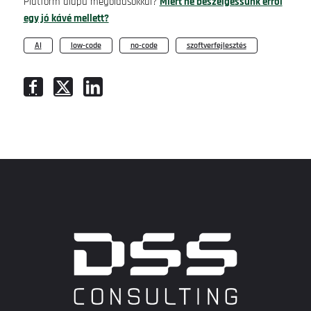
Platform alapú megoldásokkal?
Miért ne beszélgessünk erről
egy jó kávé mellett?
AI
,
low-code
,
no-code
,
szoftverfejlesztés