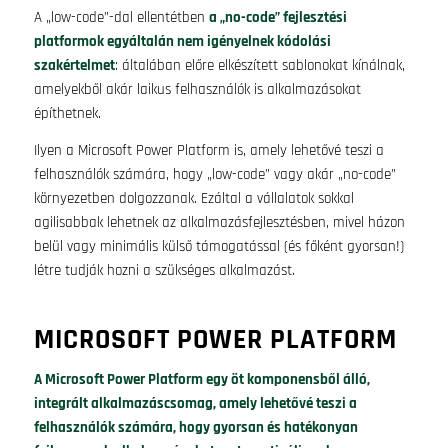
A „low-code”-dal ellentétben
a „no-code” fejlesztési
platformok egyáltalán nem igényelnek kódolási
szakértelmet
: általában előre elkészített sablonokat kínálnak,
amelyekből akár laikus felhasználók is alkalmazásokat
építhetnek.
Ilyen a Microsoft Power Platform is, amely lehetővé teszi a
felhasználók számára, hogy „low-code” vagy akár „no-code”
környezetben dolgozzanak. Ezáltal a vállalatok sokkal
agilisabbak lehetnek az alkalmazásfejlesztésben, mivel házon
belül vagy minimális külső támogatással (és főként gyorsan!)
létre tudják hozni a szükséges alkalmazást.
MICROSOFT POWER PLATFORM
A Microsoft Power Platform egy öt komponensből álló,
integrált alkalmazáscsomag, amely lehetővé teszi a
felhasználók számára, hogy gyorsan és hatékonyan