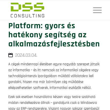
Microsoft Power
Platform: gyors és
hatékony segítség az
alkalmazásfejlesztésben
2024.03.04.
A cégek mindennapi életében egyre nagyobb szerepet játszik
az informatika – és itt nemcsak az informatikai cégekre vagy
technológiaintenzív iparágakban működő vállalatokra kell
gondolni, hiszen ma már bármilyen cég működése
elképzelhetetlen szoftverek, informatikai eszközök nélkül.
Ezek sok esetben használatra készen vagy testre szabható
módon rendelkezésre állnak – gondoljunk csak a Windowsra
vagy az ERP-rendszerekre. Viszont nagyon sokszor szembesül