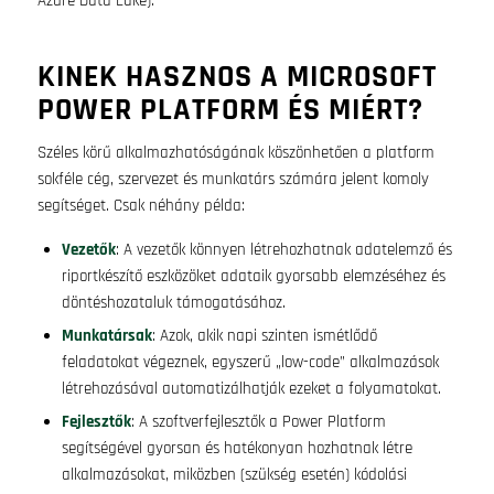
Azure Data Lake).
KINEK HASZNOS A MICROSOFT
POWER PLATFORM ÉS MIÉRT?
Széles körű alkalmazhatóságának köszönhetően a platform
sokféle cég, szervezet és munkatárs számára jelent komoly
segítséget. Csak néhány példa:
Vezetők
: A vezetők könnyen létrehozhatnak adatelemző és
riportkészítő eszközöket adataik gyorsabb elemzéséhez és
döntéshozataluk támogatásához.
Munkatársak
: Azok, akik napi szinten ismétlődő
feladatokat végeznek, egyszerű „low-code” alkalmazások
létrehozásával automatizálhatják ezeket a folyamatokat.
Fejlesztők
: A szoftverfejlesztők a Power Platform
segítségével gyorsan és hatékonyan hozhatnak létre
alkalmazásokat, miközben (szükség esetén) kódolási