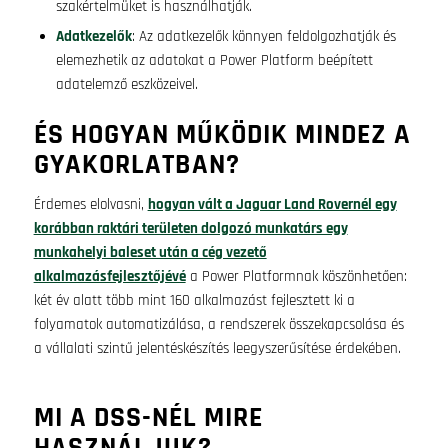
szakértelmüket is használhatják.
Adatkezelők
: Az adatkezelők könnyen feldolgozhatják és
elemezhetik az adatokat a Power Platform beépített
adatelemző eszközeivel.
ÉS HOGYAN MŰKÖDIK MINDEZ A
GYAKORLATBAN?
Érdemes elolvasni,
hogyan vált a Jaguar Land Rovernél egy
korábban raktári területen dolgozó munkatárs egy
munkahelyi baleset után a cég vezető
alkalmazásfejlesztőjévé
a Power Platformnak köszönhetően:
két év alatt több mint 160 alkalmazást fejlesztett ki a
folyamatok automatizálása, a rendszerek összekapcsolása és
a vállalati szintű jelentéskészítés leegyszerűsítése érdekében.
MI A DSS-NÉL MIRE
HASZNÁLJUK?