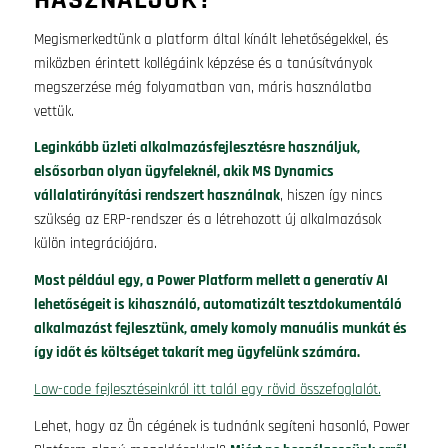
Megismerkedtünk a platform által kínált lehetőségekkel, és
miközben érintett kollégáink képzése és a tanúsítványok
megszerzése még folyamatban van, máris használatba
vettük.
Leginkább üzleti alkalmazásfejlesztésre használjuk,
elsősorban olyan ügyfeleknél, akik MS Dynamics
vállalatirányítási rendszert használnak
, hiszen így nincs
szükség az ERP-rendszer és a létrehozott új alkalmazások
külön integrációjára.
Most például egy, a Power Platform mellett a generatív AI
lehetőségeit is kihasználó, automatizált tesztdokumentáló
alkalmazást fejlesztünk, amely komoly manuális munkát és
így időt és költséget takarít meg ügyfelünk számára.
Low-code fejlesztéseinkról itt talál egy rövid összefoglalót.
Lehet, hogy az Ön cégének is tudnánk segíteni hasonló, Power