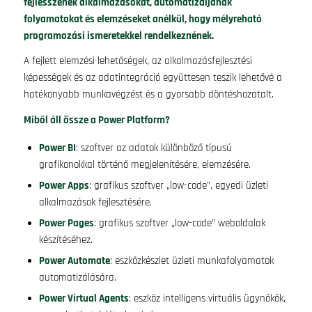
fejlesszenek alkalmazásokat, automatizáljanak
folyamatokat és elemzéseket anélkül, hogy mélyreható
programozási ismeretekkel rendelkeznének.
A fejlett elemzési lehetőségek, az alkalmazásfejlesztési
képességek és az adatintegráció együttesen teszik lehetővé a
hatékonyabb munkavégzést és a gyorsabb döntéshozatalt.
Miből áll össze a Power Platform?
Power BI
: szoftver az adatok különböző típusú
grafikonokkal történő megjelenítésére, elemzésére.
Power Apps
: grafikus szoftver „low-code”, egyedi üzleti
alkalmazások fejlesztésére.
Power Pages
: grafikus szoftver „low-code” weboldalak
készítéséhez.
Power Automate
: eszközkészlet üzleti munkafolyamatok
automatizálására.
Power Virtual Agents
: eszköz intelligens virtuális ügynökök,