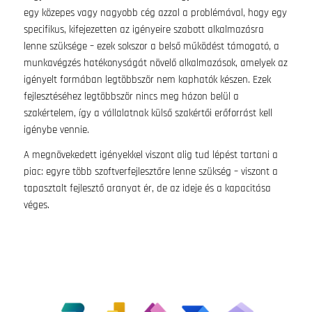
egy közepes vagy nagyobb cég azzal a problémával, hogy egy
specifikus, kifejezetten az igényeire szabott alkalmazásra
lenne szüksége – ezek sokszor a belső működést támogató, a
munkavégzés hatékonyságát növelő alkalmazások, amelyek az
igényelt formában legtöbbször nem kaphatók készen. Ezek
fejlesztéséhez legtöbbször nincs meg házon belül a
szakértelem, így a vállalatnak külső szakértői erőforrást kell
igénybe vennie.
A megnövekedett igényekkel viszont alig tud lépést tartani a
piac: egyre több szoftverfejlesztőre lenne szükség – viszont a
tapasztalt fejlesztő aranyat ér, de az ideje és a kapacitása
véges.