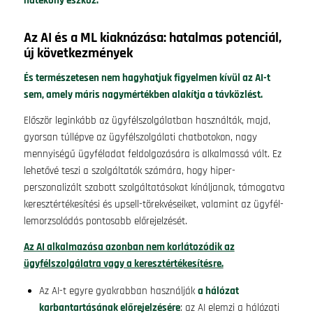
hatékony eszköz.
Az AI és a ML kiaknázása: hatalmas potenciál,
új következmények
És természetesen nem hagyhatjuk figyelmen kívül az AI-t
sem, amely máris nagymértékben alakítja a távközlést.
Először leginkább az ügyfélszolgálatban használták, majd,
gyorsan túllépve az ügyfélszolgálati chatbotokon, nagy
mennyiségű ügyféladat feldolgozására is alkalmassá vált. Ez
lehetővé teszi a szolgáltatók számára, hogy hiper-
perszonalizált szabott szolgáltatásokat kínáljanak, támogatva
keresztértékesítési és upsell-törekvéseiket, valamint az ügyfél-
lemorzsolódás pontosabb előrejelzését.
Az AI alkalmazása azonban nem korlátozódik az
ügyfélszolgálatra vagy a keresztértékesítésre.
Az AI-t egyre gyakrabban használják
a hálózat
karbantartásának előrejelzésére
: az AI elemzi a hálózati