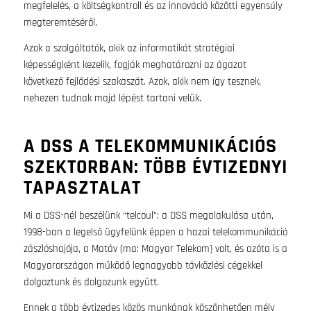
megfelelés, a költségkontroll és az innováció közötti egyensúly
megteremtéséről.
Azok a szolgáltatók, akik az informatikát stratégiai
képességként kezelik, fogják meghatározni az ágazat
következő fejlődési szakaszát. Azok, akik nem így tesznek,
nehezen tudnak majd lépést tartani velük.
A DSS A TELEKOMMUNIKÁCIÓS
SZEKTORBAN
:
TÖBB ÉVTIZEDNYI
TAPASZTALAT
Mi a DSS-nél beszélünk “telcoul”: a DSS megalakulása után,
1998-ban a legelső ügyfelünk éppen a hazai telekommunikáció
zászlóshajója, a Matáv (ma: Magyar Telekom) volt, és azóta is a
Magyarországon működő legnagyobb távközlési cégekkel
dolgoztunk és dolgozunk együtt.
Ennek a több évtizedes közös munkának köszönhetően mély