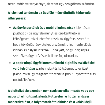
terén máris versenyelőnyt jelenthet egy szolgáltató számára.
A jelenlegi tendencia az ügyfélélmény digitális térbe való
áthelyezése:
Az ügyfélportálok és a mobilalkalmazások
jelentősen
javíthatják az ügyfélélményt és csökkenthetik a
költségeket, mivel lehetővé teszik az ügyfelek számára,
hogy távközlési ügyleteiket a számukra legmegfelelőbb
időben és helyen intézzék – ahelyett, hogy időigényes
személyes ügyintézéssel kellene foglalkozniuk.
A papír alapú ügyfélkommunikáció digitális eszközökkel
való felváltása
szintén jelentős költségmegtakarítást
jelent, mivel így megtakaríthatóak a papír-, nyomtatási és
postaköltségek.
A digitalizáció azonban nem csak egy alkalmazás vagy egy
új portál elindítását jelenti. Hátterében a háttérrendszer
modernizálása, a folyamatok átalakítása és a valós idejű