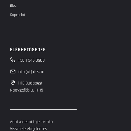
Blog
Kapcsolat
ELÉRHETŐSÉGEK
+36 1 345 0900
info (at) dss.hu
1113 Budapest,
Nagyszőlős u. 11-15
Adatvédelmi tájékoztató
Visszaélés-bejelentés