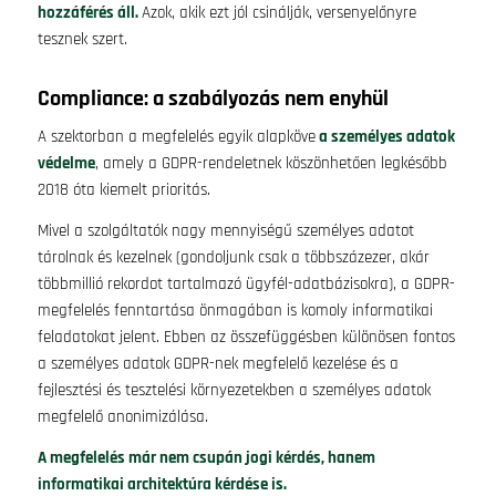
hozzáférés áll.
Azok, akik ezt jól csinálják, versenyelőnyre
tesznek szert.
Compliance: a szabályozás nem enyhül
A szektorban a megfelelés egyik alapköve
a személyes adatok
védelme
, amely a GDPR-rendeletnek köszönhetően legkésőbb
2018 óta kiemelt prioritás.
Mivel a szolgáltatók nagy mennyiségű személyes adatot
tárolnak és kezelnek (gondoljunk csak a többszázezer, akár
többmillió rekordot tartalmazó ügyfél-adatbázisokra), a GDPR-
megfelelés fenntartása önmagában is komoly informatikai
feladatokat jelent. Ebben az összefüggésben különösen fontos
a személyes adatok GDPR-nek megfelelő kezelése és a
fejlesztési és tesztelési környezetekben a személyes adatok
megfelelő anonimizálása.
A megfelelés már nem csupán jogi kérdés, hanem
informatikai architektúra kérdése is.