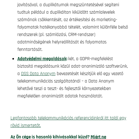
javításával, a duplikátumok megszüntetésével segíteni
tudtuk például a duplikáltan kiküldött számlalevelek
számának csökkentését, az értékesítési és marketing-
folyamatok hatékonyabbá tételét, valamint különféle belső
rendszerek (pl. számlázási, CRM-rendszer)
adatminőségének helyreállítását és folyamatos
fenntartását.
Adatvédelmi megoldások
:
két, a GDPR-megfelelést
biztosító megoldásunk közül adat-anonimizáló szoftverünk,
a
DSS Data Anonym
bevezetését készítjük elő egy vezető
telekommunikációs szolgáltatónál – a Data Anonym
lehetővé teszi a teszt- és fejlesztői környezetekben
megfelelően anonimizált adatok használatát.
Legfontosabb telekommunikációs referenciáinkról itt talál egy
rövid ismertetőt.
Az Ön cége is hasonló kihívásokkal küzd?
Miért ne