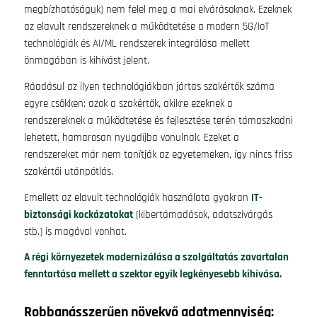
megbízhatóságuk) nem felel meg a mai elvárásoknak. Ezeknek
az elavult rendszereknek a működtetése a modern 5G/IoT
technológiák és AI/ML rendszerek integrálása mellett
önmagában is kihívást jelent.
Ráadásul az ilyen technológiákban jártas szakértők száma
egyre csökken: azok a szakértők, akikre ezeknek a
rendszereknek a működtetése és fejlesztése terén támaszkodni
lehetett, hamarosan nyugdíjba vonulnak. Ezeket a
rendszereket már nem tanítják az egyetemeken, így nincs friss
szakértői utánpótlás.
Emellett az elavult technológiák használata gyakran
IT-
biztonsági kockázatokat
(kibertámadások, adatszivárgás
stb.) is magával vonhat.
A régi környezetek modernizálása a szolgáltatás zavartalan
fenntartása mellett a szektor egyik legkényesebb kihívása.
Robbanásszerűen növekvő adatmennyiség: