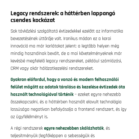
Legacy rendszerek: a háttérben lappangó
csendes kockázat
Sok távközlési szolgáltató évtizedekkel ezelőtt az informatika
bevezetésének úttörője volt. Ironikus módon ez a korai
innováció ma már korlátokat jelent: a legtöbb helyen még
mindig használnak bevált, de a mai követelményeknek már
kevésbé megfelelő legacy rendszereket, például számlázási,
CRM vagy akár hálózatkezelési rendszereket.
Gyakran előfordul, hogy a vonzó és modern felhasználói
felület mögött az adatok tárolása és kezelése évtizedek óta
használt technológiával történik
– ezeket egyre nehezebb
összekapcsolni, és a háttérben használt elavult technológia
lassúsága negatívan befolyásolja a frontend rendszert, és így
az ügyfélélményt is.
A régi rendszerek
egyre nehezebben skálázhatók
, és
teljesítményük (legfőképpen a sebességük és