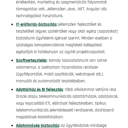
értékesítési, marketing és szegmentációs folyamatok
támogatása volt. Jellemzően Java, .NET, Angular stb.
technológiákat használunk.
IT-erőforrás-biztosítás
:
jellemzően fejlesztőket és
tesztelőket (egyes szakértőket vagy akár egész csapatokat)
biztosítunk ügyfeleink igényei szerint. Minden esetben a
szükséges kompetenciáknak megfelelő kollégákkal
egészítjük ki hatékonyan az ügyfél projektcsapatait.
Szoftvertesztelés
: komoly tapasztalatunk van szinte
valamennyi, a szektorban használatos rendszer
(ügyfélportálok, mobil applikációk, webshopok stb.)
manuális és automatizált tesztelésében.
Adattárház és BI fejlesztés
: több alkalommal vettünk rész
Oracle alapú telekommunikációs adattárházak, adatpiacok,
vagy kapcsolódó ETL eljárások fejlesztésében, tipikus
telekommunikációs jelentéskezelő rendszerek, dashboard
megoldások kialakításában.
Adatminőség-biztosítás
:
Az ügyféladatok minősége