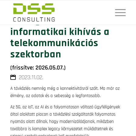
A 6 legfontosabb
informatikai kihívás a
telekommunikációs
szektorban
(frissítve: 2026.05.07.)
2023.11.02.
A távközlés nemrég még a konnektivitásról szólt. Ma már az
élmény, az adatok és a sebesség a legfontosabb.
Az 5G, az IoT, az AI és a folyamatosan változó ügyféligények
által alakított piacon a távközlési szolgáltatók folyamatos
nyomás alatt állnak, hogy modernizálódjanak, miközben
továbbra is komplex legacy környezetet működtetnek és