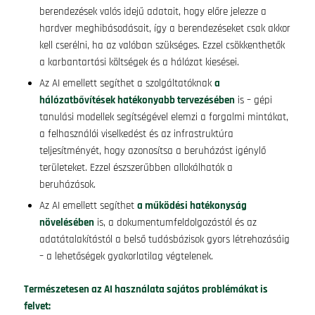
berendezések valós idejű adatait, hogy előre jelezze a
hardver meghibásodásait, így a berendezéseket csak akkor
kell cserélni, ha az valóban szükséges. Ezzel csökkenthetők
a karbantartási költségek és a hálózat kiesései.
Az AI emellett segíthet a szolgáltatóknak
a
hálózatbővítések hatékonyabb tervezésében
is – gépi
tanulási modellek segítségével elemzi a forgalmi mintákat,
a felhasználói viselkedést és az infrastruktúra
teljesítményét, hogy azonosítsa a beruházást igénylő
területeket. Ezzel észszerűbben allokálhatók a
beruházások.
Az AI emellett segíthet
a működési hatékonyság
növelésében
is, a dokumentumfeldolgozástól és az
adatátalakítástól a belső tudásbázisok gyors létrehozásáig
– a lehetőségek gyakorlatilag végtelenek.
Természetesen az AI használata sajátos problémákat is
felvet: