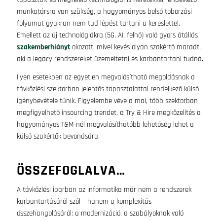
munkatársra van szükség, a hagyományos belső toborzási
folyamat gyakran nem tud lépést tartani a kereslettel.
Emellett az új technológiákra (5G, AI, felhő) való gyors átállás
szakemberhiányt
okozott, mivel kevés olyan szakértő maradt,
aki a legacy rendszereket üzemeltetni és karbantartani tudná.
Ilyen esetekben az egyetlen megvalósítható megoldásnak a
távközlési szektorban jelentős tapasztalattal rendelkező külső
igénybevétele tűnik. Figyelembe véve a mai, több szektorban
megfigyelhető insourcing trendet, a Try & Hire megközelítés a
hagyományos T&M-nél megvalósíthatóbb lehetőség lehet a
külső szakértők bevonására.
ÖSSZEFOGLALVA…
A távközlési iparban az informatika már nem a rendszerek
karbantartásáról szól – hanem a komplexitás
összehangolásáról: a modernizáció, a szabályoknak való