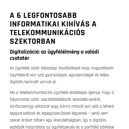
A 6 LEGFONTOSABB
INFORMATIKAI KIHÍVÁS A
TELEKOMMUNIKÁCIÓS
SZEKTORBAN
Digitalizáció: az ügyfélélmény a valódi
csatatér
Az ügyfelek (akár lakossági, kisvállalkozói vagy nagyvállalati
ügyfelekről van szó) gyorsaságot, egyszerűséget és teljes
digitális kontrollt várnak el.
Ma a telekommunikációs ügyfelek elsődleges igénye, hogy a
folyamatok (akár szerződéskötésről, készülékcseréről,
tarifacsomag-váltásról vagy bármi másról van szó) a lehető
leggyorsabbak és legegyszerűbbek legyenek – senki sem
szeret órákat tölteni egy kirendeltségben. Így a digitális
eszközök használata az ügyfélszerzés és a portfólió bővítése