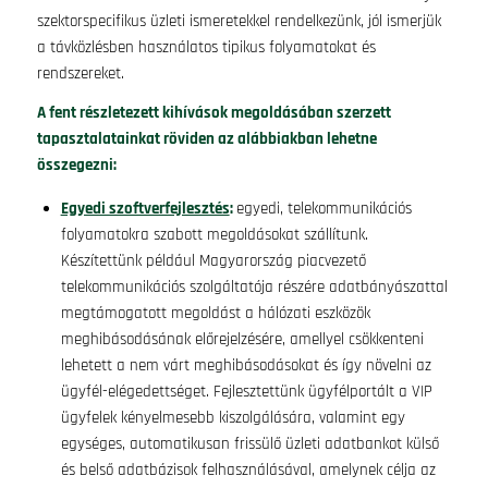
szektorspecifikus üzleti ismeretekkel rendelkezünk, jól ismerjük
a távközlésben használatos tipikus folyamatokat és
rendszereket.
A fent részletezett kihívások megoldásában szerzett
tapasztalatainkat röviden az alábbiakban lehetne
összegezni:
Egyedi szoftverfejlesztés
:
egyedi, telekommunikációs
folyamatokra szabott megoldásokat szállítunk.
Készítettünk például Magyarország piacvezető
telekommunikációs szolgáltatója részére adatbányászattal
megtámogatott megoldást a hálózati eszközök
meghibásodásának előrejelzésére, amellyel csökkenteni
lehetett a nem várt meghibásodásokat és így növelni az
ügyfél-elégedettséget. Fejlesztettünk ügyfélportált a VIP
ügyfelek kényelmesebb kiszolgálására, valamint egy
egységes, automatikusan frissülő üzleti adatbankot külső
és belső adatbázisok felhasználásával, amelynek célja az