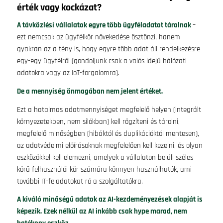
érték vagy kockázat?
A távközlési vállalatok egyre több ügyféladatot tárolnak
–
ezt nemcsak az ügyfélkör növekedése ösztönzi, hanem
gyakran az a tény is, hogy egyre több adat áll rendelkezésre
egy-egy ügyfélről (gondoljunk csak a valós idejű hálózati
adatokra vagy az IoT-forgalomra).
De a mennyiség önmagában nem jelent értéket.
Ezt a hatalmas adatmennyiséget megfelelő helyen (integrált
környezetekben, nem silókban) kell rögzíteni és tárolni,
megfelelő minőségben (hibáktól és duplikációktól mentesen),
az adatvédelmi előírásoknak megfelelően kell kezelni, és olyan
eszközökkel kell elemezni, amelyek a vállalaton belüli széles
körű felhasználói kör számára könnyen használhatók, ami
további IT-feladatokat ró a szolgáltatókra.
A kiváló minőségű adatok az AI-kezdeményezések alapját is
képezik. Ezek nélkül az AI inkább csak hype marad, nem