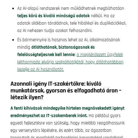
Az AI-alapú rendszerek nem működhetnek megbízhatóan
teljes körű és kiváló minőségű adatok
nélkül. Ha az
adatok silókban tárolódnak, tele hibákkal és duplikációkkal,
az AI nehezen tudja azokat felhasználni.
És bármennyire is hasznos lehet az AI, alkalmazásának
mindig
átláthatónak, biztonságosnak és
felelősségteljesnek kell lennie
:
a megkérdezett ügyfelek
kétharmada elvárja szolgáltatójától, hogy átláthatóbban
kezelje az AI használatát.
Azonnali igény IT-szakértőkre: kiváló
munkatársak, gyorsan és elfogadható áron –
létezik ilyen?
A fenti kihívások mindegyike hirtelen megnövekedett igényt
eredményezhet az IT-szakemberek iránt.
Ha például gyors
egyedi fejlesztésre van szükség, hogy mielőbb reagálhassunk
egy versenytárs lépésére, és ezért több, az ágazatban
tapasztalt és megfelelő technológiai ismeretekkel rendelkező