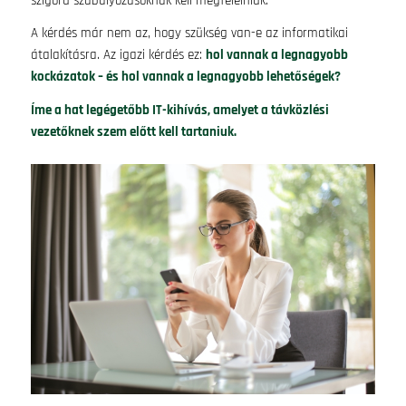
szigorú szabályozásoknak kell megfelelniük.
A kérdés már nem az, hogy szükség van-e az informatikai
átalakításra. Az igazi kérdés ez:
hol vannak a legnagyobb
kockázatok – és hol vannak a legnagyobb lehetőségek?
Íme a hat legégetőbb IT-kihívás, amelyet a távközlési
vezetőknek szem előtt kell tartaniuk.