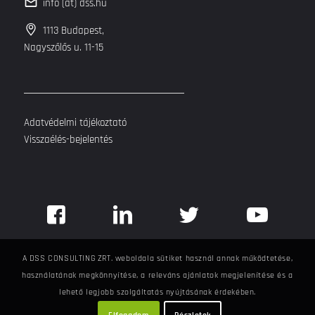
info (at) dss.hu
1113 Budapest,
Nagyszőlős u. 11-15
Adatvédelmi tájékoztató
Visszaélés-bejelentés
A DSS CONSULTING ZRT. weboldala sütiket használ annak működtetése,
használatának megkönnyítése, a releváns ajánlatok megjelenítése és a
lehető legjobb szolgáltatás nyújtásának érdekében.