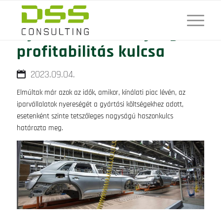
Gyártási hatékonyság: a
profitabilitás kulcsa
2023.09.04.
Elmúltak már azok az idők, amikor, kínálati piac lévén, az
iparvállalatok nyereségét a gyártási költségekhez adott,
esetenként szinte tetszőleges nagyságú haszonkulcs
határozta meg.