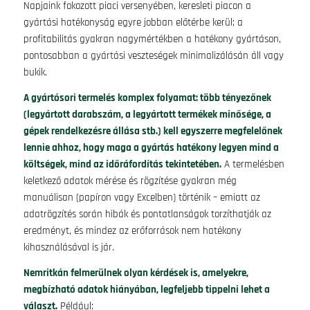
Napjaink fokozott piaci versenyében, keresleti piacon a
gyártási hatékonyság egyre jobban előtérbe kerül; a
profitabilitás gyakran nagymértékben a hatékony gyártáson,
pontosabban a gyártási veszteségek minimalizálásán áll vagy
bukik.
A gyártósori termelés komplex folyamat: több tényezőnek
(legyártott darabszám, a legyártott termékek minősége, a
gépek rendelkezésre állása stb.) kell egyszerre megfelelőnek
lennie ahhoz, hogy maga a gyártás hatékony legyen mind a
költségek, mind az időráfordítás tekintetében.
A termelésben
keletkező adatok mérése és rögzítése gyakran még
manuálisan (papíron vagy Excelben) történik – emiatt az
adatrögzítés során hibák és pontatlanságok torzíthatják az
eredményt, és mindez az erőforrások nem hatékony
kihasználásával is jár.
Nemritkán felmerülnek olyan kérdések is, amelyekre,
megbízható adatok hiányában, legfeljebb tippelni lehet a
választ.
Például: