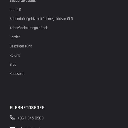
Szolgáltatásaink
Ipar 4.0
Adatminőség-biztosítási megoldások OLD
Adatvédelmi megoldások
Karrier
Beszélgessünk
Rólunk
Blog
Kapcsolat
ELÉRHETŐSÉGEK
+36 1 345 0900