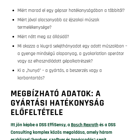
Miért marad el egy gépsor hatékonyságában a többitől?
Miért jóval alacsonyabb az éjszakai műszak
termelékenysége?
Miért nőtt meg az állásidő?
Mi okozza a kiugró selejthányadot egy adott műszakban –
a gyenge minőségű alapanyag, a gyakorlatlan operátor
vagy az elhasználódott gépalkatrészek?
Ki a „hunyó” – a gyártás, a beszerzés vagy a
karbantartás?
MEGBÍZHATÓ ADATOK: A
GYÁRTÁSI HATÉKONYSÁG
ELŐFELTÉTELE
Itt jön képbe a DSS EffiSensy, a
Bosch Rexroth
és a DSS
Consulting komplex közös megoldása, amely három
eszközzel (hardver, szoftver és tanácsadás) segít