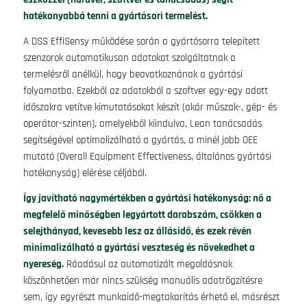
hatékonyabbá tenni a gyártósori termelést.
A DSS EffiSensy működése során a gyártósorra telepített
szenzorok automatikusan adatokat szolgáltatnak a
termelésről anélkül, hogy beavatkoznának a gyártási
folyamatba. Ezekből az adatokból a szoftver egy-egy adott
időszakra vetítve kimutatásokat készít (akár műszak-, gép- és
operátor-szinten), amelyekből kiindulva, Lean tanácsadás
segítségével optimalizálható a gyártás, a minél jobb OEE
mutató (Overall Equipment Effectiveness, általános gyártási
hatékonyság) elérése céljából.
Így javítható nagymértékben a gyártási hatékonyság: nő a
megfelelő minőségben legyártott darabszám, csökken a
selejthányad, kevesebb lesz az állásidő, és ezek révén
minimalizálható a gyártási veszteség és növekedhet a
nyereség.
Ráadásul az automatizált megoldásnak
köszönhetően már nincs szükség manuális adatrögzítésre
sem, így egyrészt munkaidő-megtakarítás érhető el, másrészt