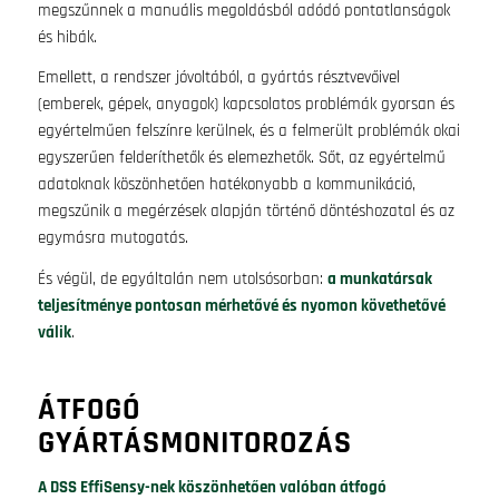
megszűnnek a manuális megoldásból adódó pontatlanságok
és hibák.
Emellett, a rendszer jóvoltából, a gyártás résztvevőivel
(emberek, gépek, anyagok) kapcsolatos problémák gyorsan és
egyértelműen felszínre kerülnek, és a felmerült problémák okai
egyszerűen felderíthetők és elemezhetők. Sőt, az egyértelmű
adatoknak köszönhetően hatékonyabb a kommunikáció,
megszűnik a megérzések alapján történő döntéshozatal és az
egymásra mutogatás.
És végül, de egyáltalán nem utolsósorban:
a munkatársak
teljesítménye pontosan mérhetővé és nyomon követhetővé
válik
.
ÁTFOGÓ
GYÁRTÁSMONITOROZÁS
A DSS EffiSensy-nek köszönhetően valóban átfogó