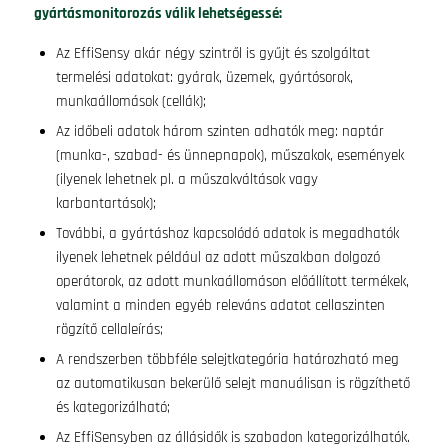
gyártásmonitorozás válik lehetségessé:
Az EffiSensy akár négy szintről is gyűjt és szolgáltat
termelési adatokat: gyárak, üzemek, gyártósorok,
munkaállomások (cellák);
Az időbeli adatok három szinten adhatók meg: naptár
(munka-, szabad- és ünnepnapok), műszakok, események
(ilyenek lehetnek pl. a műszakváltások vagy
karbantartások);
További, a gyártáshoz kapcsolódó adatok is megadhatók
ilyenek lehetnek például az adott műszakban dolgozó
operátorok, az adott munkaállomáson előállított termékek,
valamint a minden egyéb releváns adatot cellaszinten
rögzítő cellaleírás;
A rendszerben többféle selejtkategória határozható meg
az automatikusan bekerülő selejt manuálisan is rögzíthető
és kategorizálható;
Az EffiSensyben az állásidők is szabadon kategorizálhatók.