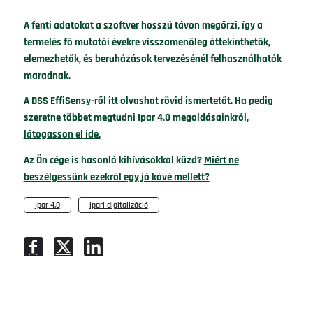
A fenti adatokat a szoftver hosszú távon megőrzi, így a
termelés fő mutatói évekre visszamenőleg áttekinthetők,
elemezhetők, és beruházások tervezésénél felhasználhatók
maradnak.
A DSS EffiSensy-ről itt olvashat rövid ismertetőt.
Ha pedig
szeretne többet megtudni Ipar 4.0 megoldásainkról,
látogasson el ide.
Az Ön cége is hasonló kihívásokkal küzd?
Miért ne
beszélgessünk ezekről egy jó kávé mellett?
Ipar 4.0
,
ipari digitalizáció